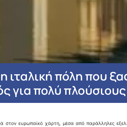
 η ιταλική πόλη που ξα
ς για πολύ πλούσιους
ά στον ευρωπαϊκό χάρτη, μέσα από παράλληλες εξελίξ