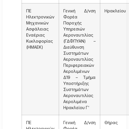
ΠΕ
Γενική Δ/νση
Ηρακλείου
Ηλεκτρονικών
Φορέα
Μηχανικών
Παροχής
Ασφάλειας
Υπηρεσιών
Εναέριας
Αεροναυτιλίας
Κυκλοφορίας
(ΓΔΦΠΥΑΝ) –
(ΗΜΑΕΚ)
Διεύθυνση
Συστημάτων
Αεροναυτιλίας
Περιφερειακών
Αερολιμένων
Δ19 – Τμήμα
Υποστήριξης
Συστημάτων
Αεροναυτιλίας
Αερολιμένα
Ηρακλείου Γ’
ΠΕ
Γενική Δ/νση
Θήρας
Ηλεκτρονικών
Φορέα