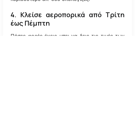
4. Κλείσε αεροπορικά από Τρίτη
έως Πέμπτη
Πόσες φορές έχεις μπει να δεις τις τιμές των
αεροπορικών εισιτηρίων και ξεφυσάς που δεν
τα έκλεισες νωρίτερα;
Μετά από μια
έρευνα της Google Flights
, έγινε
γνωστό ότι
οι καλύτερες ημέρες
για να
κλείσεις ένα αεροπορικό εισιτήριο
είναι από
την Τρίτη έως την Πέμπτη
, καθώς η τιμή
συχνά παρουσιάζει μεγάλη διαφορά σε σχέση
με το Σαββατοκύριακο. Αυτό δε σημαίνει όμως
ότι θα πρέπει να το αφήσεις για τελευταία
στιγμή!
Φρόντισε να προγραμματίσεις το
ταξίδι σου
και να αγοράσεις τα εισιτήριά
σου,
όσο το δυνατόν νωρίτερα
για να