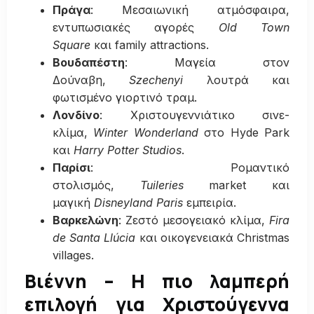
Πράγα
: Μεσαιωνική ατμόσφαιρα,
εντυπωσιακές αγορές
Old Town
Square
και family attractions.
Βουδαπέστη
: Μαγεία στον
Δούναβη,
Szechenyi
λουτρά και
φωτισμένο γιορτινό τραμ.
Λονδίνο
: Χριστουγεννιάτικο σινε-
κλίμα,
Winter Wonderland
στο Hyde Park
και
Harry Potter Studios
.
Παρίσι
: Ρομαντικό
στολισμός,
Tuileries
market και
μαγική
Disneyland Paris
εμπειρία.
Βαρκελώνη
: Ζεστό μεσογειακό κλίμα,
Fira
de Santa Llúcia
και οικογενειακά Christmas
villages.
Βιέννη – Η πιο λαμπερή
επιλογή για Χριστούγεννα