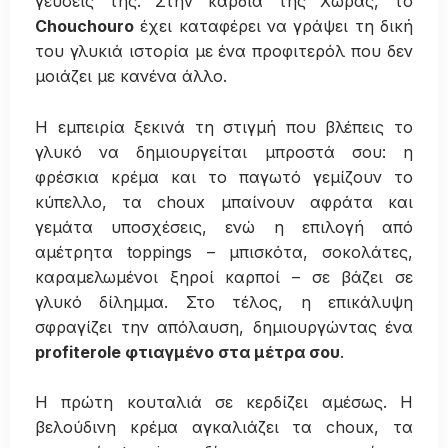
γεύσεις της. Στην καρδιά της Χώρας, το
Chouchouro
έχει καταφέρει να γράψει τη δική
του γλυκιά ιστορία με ένα προφιτερόλ που δεν
μοιάζει με κανένα άλλο.
Η εμπειρία ξεκινά τη στιγμή που βλέπεις το
γλυκό να δημιουργείται μπροστά σου: η
φρέσκια κρέμα και το παγωτό γεμίζουν το
κύπελλο, τα choux μπαίνουν αφράτα και
γεμάτα υποσχέσεις, ενώ η επιλογή από
αμέτρητα toppings – μπισκότα, σοκολάτες,
καραμελωμένοι ξηροί καρποί – σε βάζει σε
γλυκό δίλημμα. Στο τέλος, η επικάλυψη
σφραγίζει την απόλαυση, δημιουργώντας ένα
profiterole φτιαγμένο στα μέτρα σου
.
Η πρώτη κουταλιά σε κερδίζει αμέσως. Η
βελούδινη κρέμα αγκαλιάζει τα choux, τα