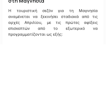
στη Μαγνησία
Η τουριστική σεζόν για τη Μαγνησία
αναμένεται να ξεκινήσει σταδιακά από τις
αρχές Απριλίου, με τις πρώτες αφίξεις
επισκεπτών από το εξωτερικό να
προγραμματίζονται ως εξής:
Αρχές Απριλίου
: οι πρώτες διεθνείς
πτήσεις φτάνουν στη
Σκιάθο
18 Απριλίου
: οι πρώτοι
Ολλανδοί
επισκέπτες
σε προορισμούς του Πηλίου
2 Μαΐου
: αφίξεις
Βρετανών
τουριστών
στο Πήλιο
3 Ιουνίου
: επιστροφή των
Πολωνών
επισκεπτών
11 Ιουνίου
: αφίξεις
Τσέχων τουριστών
σε
περιοχές του Πηλίου
Οι φορείς του τουρισμού εμφανίζονται