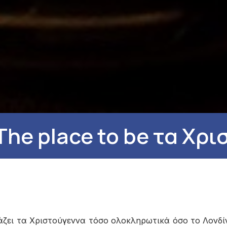
The place to be τα Χρ
ζει τα Χριστούγεννα τόσο ολοκληρωτικά όσο το Λονδίν