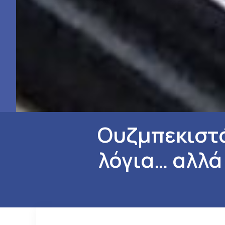
Ουζμπεκιστά
λόγια… αλλά