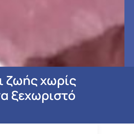
ι ζωής χωρίς
να ξεχωριστό