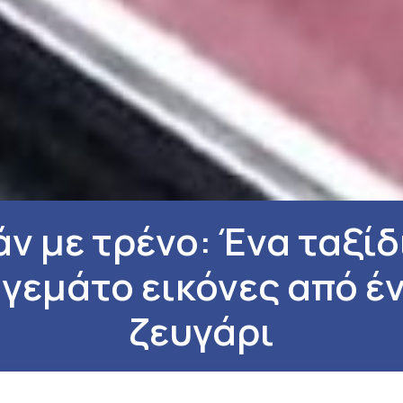
ν με τρένο: Ένα ταξίδ
 γεμάτο εικόνες από έ
ζευγάρι