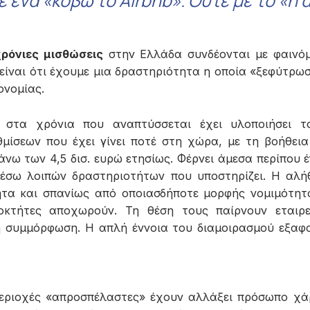
 ένα «κόβω το Αirbnb». Ούτε με το «η 
ρόνιες μισθώσεις
στην Ελλάδα συνδέονται με φαιν
 είναι ότι έχουμε μια δραστηριότητα η οποία «ξεφύτρω
ονομίας.
τι στα χρόνια που αναπτύσσεται έχει υλοποιήσει 
μίσεων που έχει γίνει ποτέ στη χώρα, με τη βοήθεια
 άνω των 4,5 δισ. ευρώ ετησίως. Φέρνει άμεσα περίπου 
έσω λοιπών δραστηριοτήτων που υποστηρίζει. Η αλήθε
τα και σπανίως από οποιασδήποτε μορφής νομιμότητα
διοκτήτες αποχωρούν. Τη θέση τους παίρνουν εταιρε
ή συμμόρφωση. Η απλή έννοια του διαμοιρασμού εξαφαν
περιοχές «απροσπέλαστες» έχουν αλλάξει πρόσωπο χά