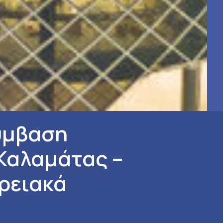
ύμβαση
Καλαμάτας –
ερειακά