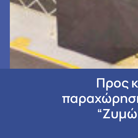
Προς 
παραχώρηση
“Ζυμώσ