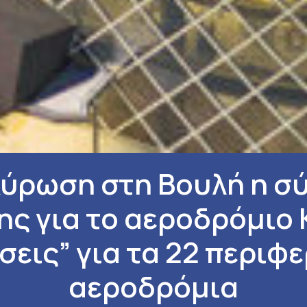
κύρωση στη Βουλή η σ
ς για το αεροδρόμιο 
εις” για τα 22 περιφ
αεροδρόμια