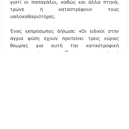
γιατί οι παπαγάλοι, καθώς και άλλα πτηνά,
τρώνε ή καταστρέφουν τους
υαλοκαθαριστήρες.
Ένας εκπρόσωπος δήλωσε: «Οι ειδικοί στην
άγρια φύση έχουν προτείνει τρεις κύριες
θεωρίες για αυτή την καταστροφική
συμπεριφορά:
υπερασπίζονται την επικράτειά
τους ενάντια στη δική τους αντανάκλαση,
επιθυμούν συγκεκριμένα λίπη ή μέταλλα που
περιέχονται στο καουτσούκ
, ή απλά
εξερευνούν και παίζουν από πλήξη».
Πρόσθεσε: «Εάν τα πουλιά προκαλούν ζημιά
στο αυτοκίνητό σας, υπάρχουν τρόποι να το
προστατεύσετε. Καλύψτε το αυτοκίνητο ή το
παρμπρίζ, εμποδίστε την αντανάκλαση
κρύβοντας το κάτω μέρος του παρμπρίζ και