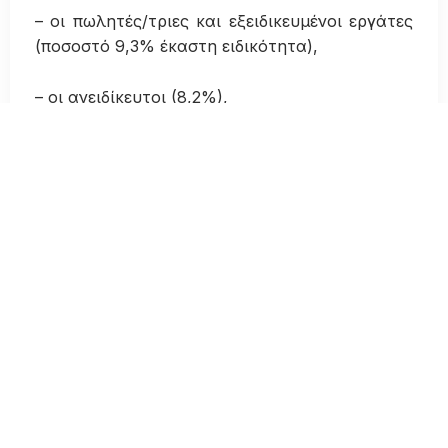
– οι πωλητές/τριες και εξειδικευμένοι εργάτες
(ποσοστό 9,3% έκαστη ειδικότητα),
– οι ανειδίκευτοι (8,2%),
– οι υπάλληλοι τουριστικών επαγγελμάτων
(επίσης 8,2%),
– οι υπάλληλοι γραφείου και οι οδηγοί (από
6,6%) και
– οι σεφ (3,8%).
Οι περισσότεροι αναζητούν να προσλάβουν
ανθρώπους με
συμβάσεις πλήρους
απασχόλησης (44,3%)
και ακολουθεί
η
εποχική εργασία (35%)
και η μερική