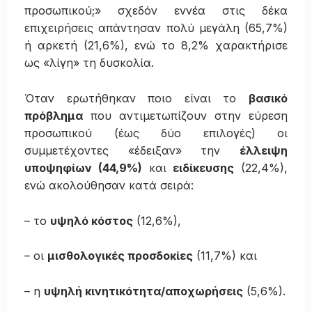
προσωπικού;» σχεδόν εννέα στις δέκα
επιχειρήσεις απάντησαν πολύ μεγάλη (65,7%)
ή αρκετή (21,6%), ενώ το 8,2% χαρακτήρισε
ως «λίγη» τη δυσκολία.
Όταν ερωτήθηκαν ποιο είναι το
βασικό
πρόβλημα
που αντιμετωπίζουν στην εύρεση
προσωπικού (έως δύο επιλογές) οι
συμμετέχοντες «έδειξαν» την
έλλειψη
υποψηφίων (44,9%)
και
ειδίκευσης
(22,4%),
ενώ ακολούθησαν κατά σειρά:
– το
υψηλό κόστος
(12,6%),
– οι
μισθολογικές προσδοκίες
(11,7%) και
– η
υψηλή κινητικότητα/αποχωρήσεις
(5,6%).