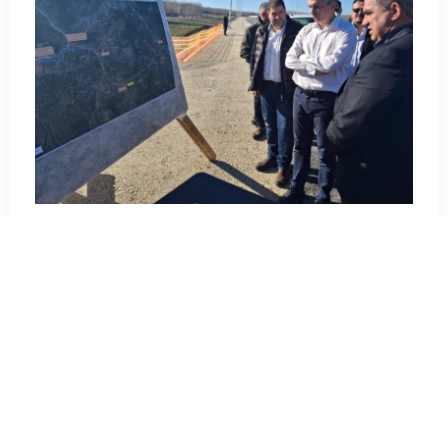
Ο Γενικός Γραμματέας Υποδομών Δημήτρης
Αναγνώπουλος δήλωσε:
«Η πρόοδος του
Βόρειου Τμήματος του Ε65, που πλέον
υπερβαίνει το 90%, αποτυπώνει τη
συστηματική εργασία και τη συνεργασία του
Υπουργείου Υποδομών και Μεταφορών με την
αυτοδιοίκηση και τον Παραχωρησιούχο, ώστε
να υλοποιηθεί ένα ιδιαίτερα απαιτητικό,