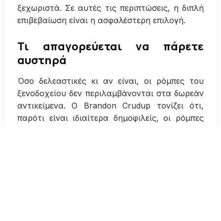
ξεχωριστά. Σε αυτές τις περιπτώσεις, η διπλή
επιβεβαίωση είναι η ασφαλέστερη επιλογή.
Τι απαγορεύεται να πάρετε
αυστηρά
Όσο δελεαστικές κι αν είναι, οι ρόμπες του
ξενοδοχείου δεν περιλαμβάνονται στα δωρεάν
αντικείμενα. Ο Brandon Crudup τονίζει ότι,
παρότι είναι ιδιαίτερα δημοφιλείς, οι ρόμπες
χρεώνονται σχεδόν πάντα αν λείψουν από το
δωμάτιο. Αν κάποιος θέλει πραγματικά να
αποκτήσει μία, τα περισσότερα ξενοδοχεία
διαθέτουν επιπλέον αποθέματα προς πώληση.
Στη λίστα των «απαγορευμένων»
περιλαμβάνονται επίσης οι πετσέτες, τα
μαξιλάρια, τα σουβέρ, τα τηλεχειριστήρια και