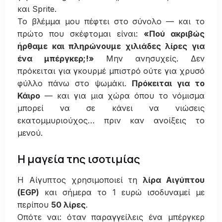
και Sprite.
Το βλέμμα μου πέφτει στο σύνολο — και το
πρώτο που σκέφτομαι είναι:
«Πού ακριβώς
ήρθαμε και πληρώνουμε χιλιάδες λίρες για
ένα μπέργκερ;!»
Μην ανησυχείς. Δεν
πρόκειται για γκουρμέ μπιστρό ούτε για χρυσό
φύλλο πάνω στο ψωμάκι.
Πρόκειται για το
Κάιρο
— και για μια χώρα όπου το νόμισμα
μπορεί να σε κάνει να νιώσεις
εκατομμυριούχος… πριν καν ανοίξεις το
μενού.
Η μαγεία της ισοτιμίας
Η Αίγυπτος χρησιμοποιεί τη
λίρα Αιγύπτου
(EGP)
και σήμερα το 1 ευρώ ισοδυναμεί με
περίπου
50 λίρες
.
Οπότε ναι: όταν παραγγείλεις ένα μπέργκερ